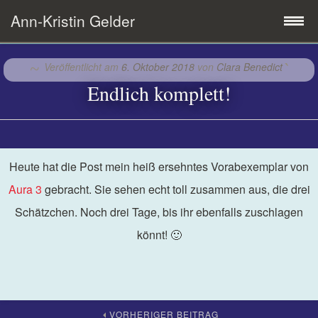
Ann-Kristin Gelder
Zum
Startseite
Veröffentlicht am
6. Oktober 2018
von
Clara Benedict
Inhalt
Endlich komplett!
springen
ON:OFF
AURA
Heute hat die Post mein heiß ersehntes Vorabexemplar von
50in2020
Aura 3
gebracht. Sie sehen echt toll zusammen aus, die drei
Schätzchen. Noch drei Tage, bis ihr ebenfalls zuschlagen
Über mich
könnt! 🙂
Kontakt
30 Infos über mich
Lebenslauf
VORHERIGER BEITRAG