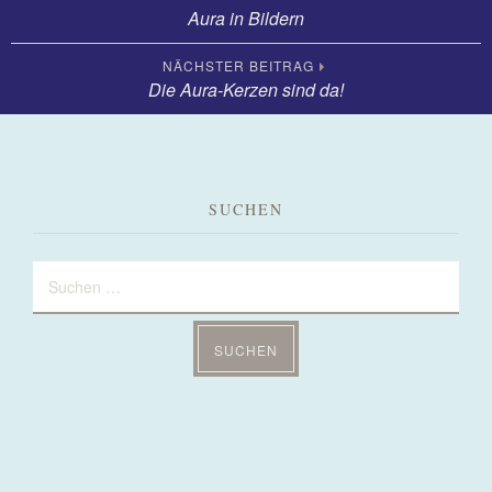
Aura in Bildern
Outtakes
Beitrags-
NÄCHSTER BEITRAG
Die Aura-Kerzen sind da!
Interview
Navigation
SUCHEN
Suchen
nach: